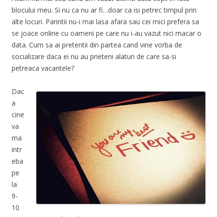
blocului meu. Si nu ca nu ar fi…doar ca isi petrec timpul prin
alte locuri. Parintii nu-i mai lasa afara sau cei mici prefera sa
se joace online cu oameni pe care nu i-au vazut nici macar o
data. Cum sa ai pretentii din partea cand vine vorba de
socializare daca ei nu au prieteni alaturi de care sa-si
petreaca vacantele?
Dac
a
cine
va
ma
intr
eba
pe
la
9-
10