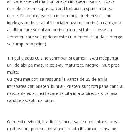
ani care este cel mai bun prieten incepeam sa insir toate
numele si eram suparata cand trebuia sa spun un singur
nume. Nu concepeam sa nu am multi prieteni si nici nu
intelegeam de ce adultii socializeaza mai putin ( in categoria
adultilor care socializau putin nu intra si tata- el este un
fenomen care se imprieteneste cu oameni chiar daca merge
sa cumpere o paine)
Timpul a adus cu sine schimbari si oamenii s-au indepartat
unii de altii pe masura ce s-au maturizat. Motive? Mult prea
multe.
Cu greu mai poti sa raspunzi la varsta de 25 de ani la
intrebarea cati prieteni buni ai? Prieteni sunt toti pana cand ai
nevoie de ei, atunci fiecare se uita in alta directie si te lasa
cand te astepti mai putin.
Oamenii devin rai, invidiosi si incep sa se concentreze prea
mult asupra propriei persoane. In fata iti zambesc insa pe