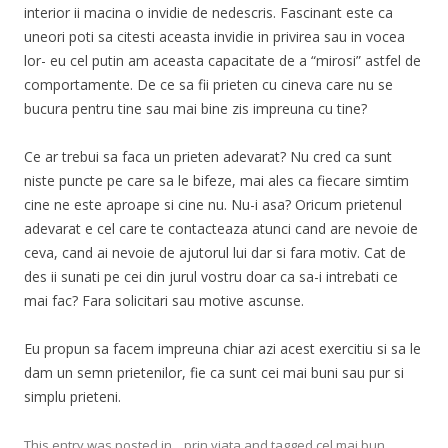
interior ii macina o invidie de nedescris. Fascinant este ca
uneori poti sa citesti aceasta invidie in privirea sau in vocea
lor- eu cel putin am aceasta capacitate de a “mirosi” astfel de
comportamente. De ce sa fii prieten cu cineva care nu se
bucura pentru tine sau mai bine zis impreuna cu tine?
Ce ar trebui sa faca un prieten adevarat? Nu cred ca sunt
niste puncte pe care sa le bifeze, mai ales ca fiecare simtim
cine ne este aproape si cine nu. Nu-i asa? Oricum prietenul
adevarat e cel care te contacteaza atunci cand are nevoie de
ceva, cand ai nevoie de ajutorul lui dar si fara motiv. Cat de
des ii sunati pe cei din jurul vostru doar ca sa-i intrebati ce
mai fac? Fara solicitari sau motive ascunse.
Eu propun sa facem impreuna chiar azi acest exercitiu si sa le
dam un semn prietenilor, fie ca sunt cei mai buni sau pur si
simplu prieteni.
This entry was posted in
...prin viata
and tagged
cel mai bun