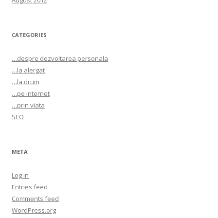
August 2012
CATEGORIES
…despre dezvoltarea personala
…la alergat
…la drum
…pe internet
…prin viata
SEO
META
Log in
Entries feed
Comments feed
WordPress.org