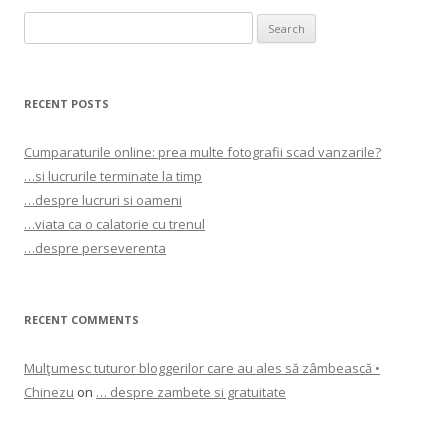
Search
for:
RECENT POSTS
Cumparaturile online: prea multe fotografii scad vanzarile?
…si lucrurile terminate la timp
…despre lucruri si oameni
…viata ca o calatorie cu trenul
…despre perseverenta
RECENT COMMENTS
Mulţumesc tuturor bloggerilor care au ales să zâmbească •
Chinezu
on
… despre zambete si gratuitate