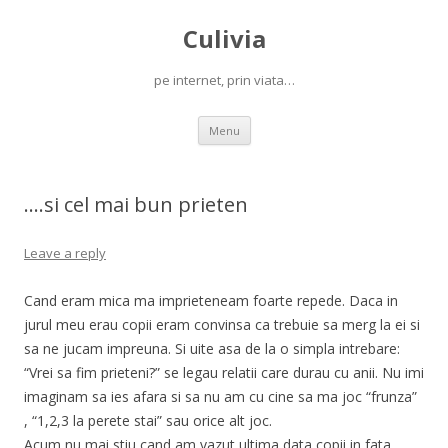
Culivia
pe internet, prin viata…
Skip
Menu
to
content
….si cel mai bun prieten
Leave a reply
Cand eram mica ma imprieteneam foarte repede. Daca in
jurul meu erau copii eram convinsa ca trebuie sa merg la ei si
sa ne jucam impreuna. Si uite asa de la o simpla intrebare:
“Vrei sa fim prieteni?” se legau relatii care durau cu anii. Nu imi
imaginam sa ies afara si sa nu am cu cine sa ma joc “frunza”
, “1,2,3 la perete stai” sau orice alt joc.
Acum nu mai stiu cand am vazut ultima data copii in fata