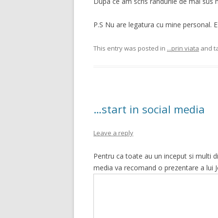
Dupa ce am scris randurile de mai sus 
P.S Nu are legatura cu mine personal. E
This entry was posted in
...prin viata
and t
…start in social media
Leave a reply
Pentru ca toate au un inceput si multi
media va recomand o prezentare a lui Jef