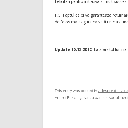
Felicitari pentru initiativa si mult succes
P.S Faptul ca ei va garanteaza returnare
de folos ma asigura ca va fi un curs und
Update 10.12.2012
: La sfarsitul lunii 
This entry was posted in
...despre dezvol
Andrei Rosca
,
garantia banilor
,
social med