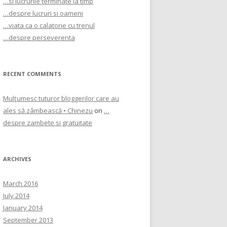
…si lucrurile terminate la timp
…despre lucruri si oameni
…viata ca o calatorie cu trenul
…despre perseverenta
RECENT COMMENTS
Mulţumesc tuturor bloggerilor care au
ales să zâmbească • Chinezu
on
…
despre zambete si gratuitate
ARCHIVES
March 2016
July 2014
January 2014
September 2013