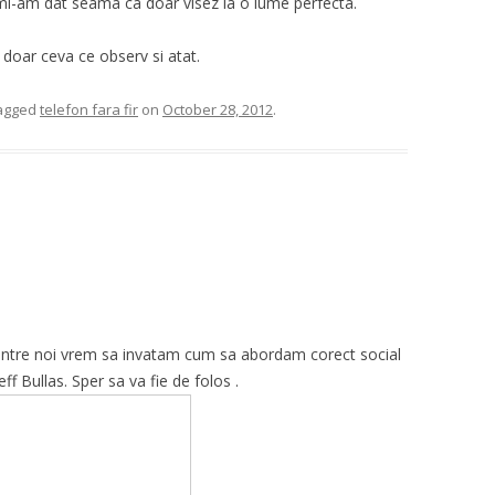
mi-am dat seama ca doar visez la o lume perfecta.
 doar ceva ce observ si atat.
agged
telefon fara fir
on
October 28, 2012
.
 dintre noi vrem sa invatam cum sa abordam corect social
f Bullas. Sper sa va fie de folos .