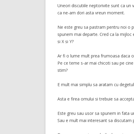
Uneori discutiile neptorivite sunt ca u
ca ne-am dori asta vreun moment.
Ne este greu sa pastram pentru noi o pare
spunem mai departe. Cred ca la mijloc e
si X si Y?
Ar fi o lume mult prea frumoasa daca oam
Pe ce teme s-ar mai chicoti sau pe cine
stim?
E mult mai simplu sa aratam cu degetul
Asta e firea omului si trebuie sa accept
Este greu sau usor sa spunem in fata 
Sau e mult mai interesant sa discutam p