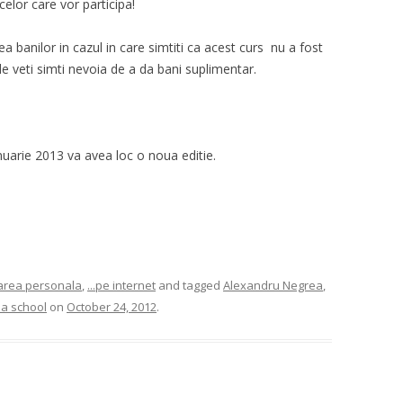
 celor care vor participa!
a banilor in cazul in care simtiti ca acest curs nu a fost
e veti simti nevoia de a da bani suplimentar.
ianuarie 2013 va avea loc o noua editie.
tarea personala
,
...pe internet
and tagged
Alexandru Negrea
,
ia school
on
October 24, 2012
.