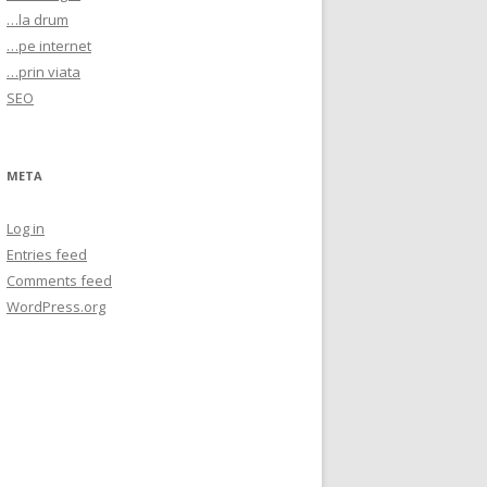
…la drum
…pe internet
…prin viata
SEO
META
Log in
Entries feed
Comments feed
WordPress.org