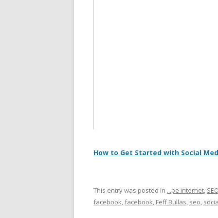
How to Get Started with Social Me
This entry was posted in
...pe internet
,
SE
facebook
,
facebook
,
Feff Bullas
,
seo
,
soci