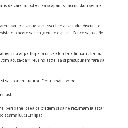
n virus de care nu putem sa scapam si nici nu dam semne
re sau o discutie si cu riscul de a isca alte discutii tot
xista o placere sadica greu de explicat. De ce sa nu afle
enii nu ar participa la un telefon fara fir numit barfa.
 vom acuza/barfi reusind astfel sa si presupunem fara sa
 si sa spunem tuturor. E mult mai comod.
am asta.
unei persoane ceea ce credem si sa ne rezumam la asta?
e seama lui/ei…in lipsa?