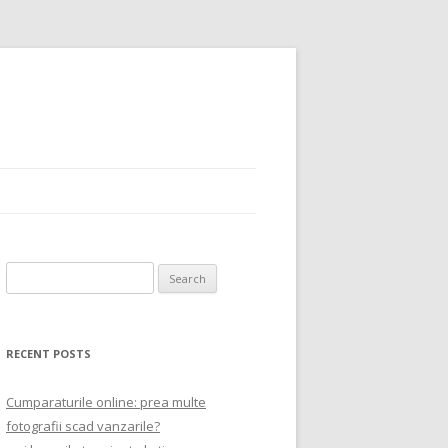
Search
for:
RECENT POSTS
Cumparaturile online: prea multe
fotografii scad vanzarile?