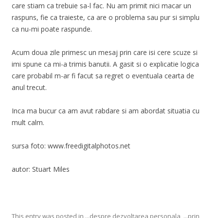
care stiam ca trebuie sa-l fac. Nu am primit nici macar un
raspuns, fie ca traieste, ca are o problema sau pur si simplu
ca nu-mi poate raspunde.
Acum doua zile primesc un mesaj prin care isi cere scuze si
imi spune ca mi-a trimis banutii. A gasit si o explicatie logica
care probabil m-ar fi facut sa regret o eventuala cearta de
anul trecut.
Inca ma bucur ca am avut rabdare si am abordat situatia cu
mult calm.
sursa foto: www.freedigitalphotos.net
autor: Stuart Miles
This entry was posted in
...despre dezvoltarea personala
,
...prin