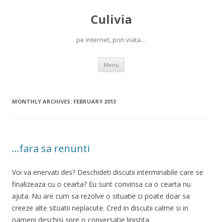
Culivia
pe internet, prin viata…
Skip
Menu
to
content
MONTHLY ARCHIVES:
FEBRUARY 2013
…fara sa renunti
Voi va enervati des? Deschideti discutii interminabile care se
finalizeaza cu o cearta? Eu sunt convinsa ca o cearta nu
ajuta. Nu are cum sa rezolve o situatie ci poate doar sa
creeze alte situatii neplacute. Cred in discutii calme si in
oameni deschisi spre o conversatie linistita.