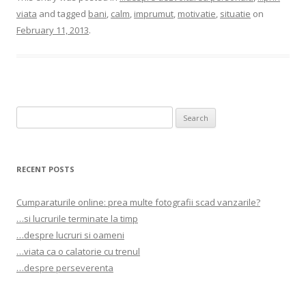
viata
and tagged
bani
,
calm
,
imprumut
,
motivatie
,
situatie
on
February 11, 2013
.
Search
for:
RECENT POSTS
Cumparaturile online: prea multe fotografii scad vanzarile?
…si lucrurile terminate la timp
…despre lucruri si oameni
…viata ca o calatorie cu trenul
…despre perseverenta