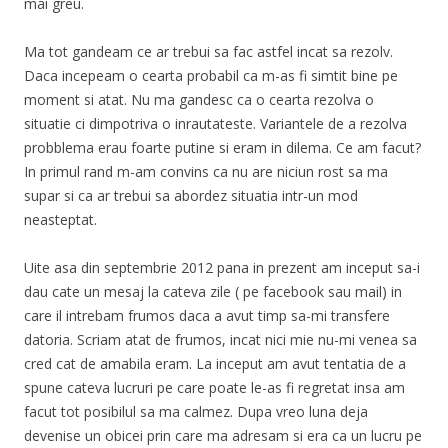
mai greu.
Ma tot gandeam ce ar trebui sa fac astfel incat sa rezolv.
Daca incepeam o cearta probabil ca m-as fi simtit bine pe
moment si atat. Nu ma gandesc ca o cearta rezolva o
situatie ci dimpotriva o inrautateste. Variantele de a rezolva
probblema erau foarte putine si eram in dilema. Ce am facut?
In primul rand m-am convins ca nu are niciun rost sa ma
supar si ca ar trebui sa abordez situatia intr-un mod
neasteptat.
Uite asa din septembrie 2012 pana in prezent am inceput sa-i
dau cate un mesaj la cateva zile ( pe facebook sau mail) in
care il intrebam frumos daca a avut timp sa-mi transfere
datoria. Scriam atat de frumos, incat nici mie nu-mi venea sa
cred cat de amabila eram. La inceput am avut tentatia de a
spune cateva lucruri pe care poate le-as fi regretat insa am
facut tot posibilul sa ma calmez. Dupa vreo luna deja
devenise un obicei prin care ma adresam si era ca un lucru pe