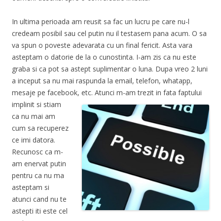
In ultima perioada am reusit sa fac un lucru pe care nu-l
credeam posibil sau cel putin nu il testasem pana acum. O sa
va spun o poveste adevarata cu un final fericit. Asta vara
asteptam o datorie de la o cunostinta. I-am zis ca nu este
graba si ca pot sa astept suplimentar o luna. Dupa vreo 2 luni
a inceput sa nu mai raspunda la email, telefon, whatapp,
mesaje pe facebook, etc. Atunci
m-am trezit in fata faptului
implinit si stiam
ca nu mai am
cum sa recuperez
ce imi datora.
Recunosc ca m-
am enervat putin
pentru ca nu ma
asteptam si
atunci cand nu te
astepti iti este cel