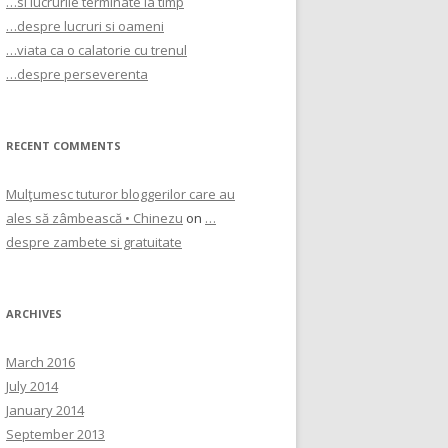
…si lucrurile terminate la timp
…despre lucruri si oameni
…viata ca o calatorie cu trenul
…despre perseverenta
RECENT COMMENTS
Mulţumesc tuturor bloggerilor care au
ales să zâmbească • Chinezu
on
…
despre zambete si gratuitate
ARCHIVES
March 2016
July 2014
January 2014
September 2013