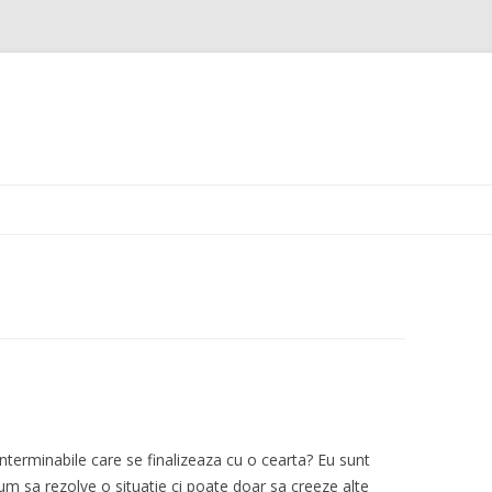
Skip
to
content
interminabile care se finalizeaza cu o cearta? Eu sunt
um sa rezolve o situatie ci poate doar sa creeze alte