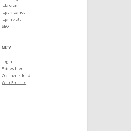
…la drum
…pe internet
…prin viata
SEO
META
Log in
Entries feed
Comments feed
WordPress.org