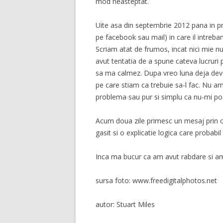
mod neasteptat.
Uite asa din septembrie 2012 pana in pr
pe facebook sau mail) in care il intreb
Scriam atat de frumos, incat nici mie 
avut tentatia de a spune cateva lucruri p
sa ma calmez. Dupa vreo luna deja deve
pe care stiam ca trebuie sa-l fac. Nu am
problema sau pur si simplu ca nu-mi po
Acum doua zile primesc un mesaj prin car
gasit si o explicatie logica care probabi
Inca ma bucur ca am avut rabdare si am
sursa foto: www.freedigitalphotos.net
autor: Stuart Miles