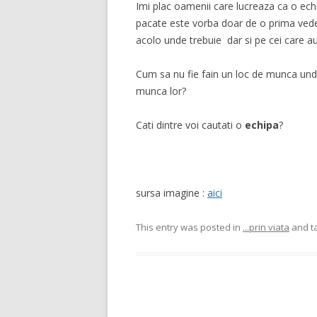
Imi plac oamenii care lucreaza ca o echi
pacate este vorba doar de o prima vedere
acolo unde trebuie dar si pe cei care a
Cum sa nu fie fain un loc de munca unde m
munca lor?
Cati dintre voi cautati o
echipa
?
sursa imagine :
aici
This entry was posted in
...prin viata
and t