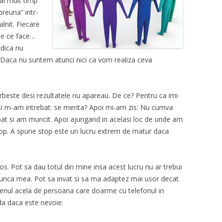
ai mult timp
preuna” intr-
lnit. Fiecare
une ce face…
Adica nu
? Daca nu suntem atunci nici ca vom realiza ceva
beste desi rezultatele nu apareau. De ce? Pentru ca imi
 si m-am intrebat: se merita? Apoi mi-am zis: Nu cumva
pat si am muncit. Apoi ajungand in acelasi loc de unde am
top. A spune stop este un lucru extrem de matur daca
os. Pot sa dau totul din mine insa acest lucru nu ar trebui
munca mea. Pot sa invat si sa ma adaptez mai usor decat
genul acela de persoana care doarme cu telefonul in
da daca este nevoie.