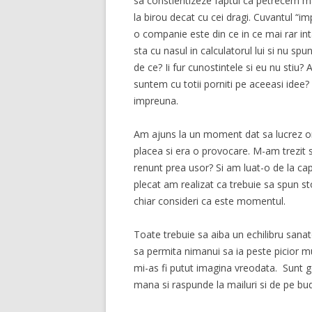
sa constientizeze faptul ca petrecem m
la birou decat cu cei dragi. Cuvantul “im
o companie este din ce in ce mai rar inta
sta cu nasul in calculatorul lui si nu sp
de ce? Ii fur cunostintele si eu nu stiu? 
suntem cu totii porniti pe aceeasi idee
impreuna.
Am ajuns la un moment dat sa lucrez or
placea si era o provocare. M-am trezit
renunt prea usor? Si am luat-o de la ca
plecat am realizat ca trebuie sa spun s
chiar consideri ca este momentul.
Toate trebuie sa aiba un echilibru sanat
sa permita nimanui sa ia peste picior 
mi-as fi putut imagina vreodata. Sunt 
mana si raspunde la mailuri si de pe bu