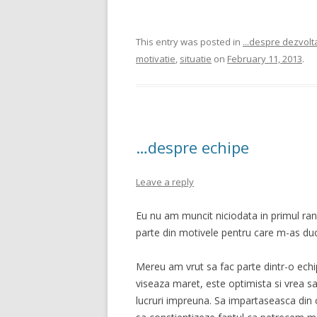
This entry was posted in
...despre dezvol
motivatie
,
situatie
on
February 11, 2013
.
…despre echipe
Leave a reply
Eu nu am muncit niciodata in primul rand 
parte din motivele pentru care m-as duce
Mereu am vrut sa fac parte dintr-o ech
viseaza maret, este optimista si vrea sa
lucruri impreuna. Sa impartaseasca din 