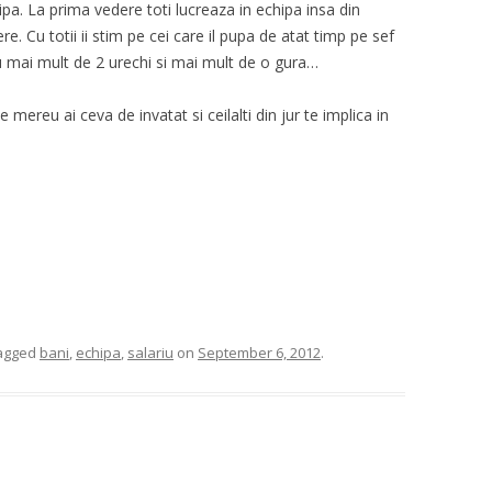
pa. La prima vedere toti lucreaza in echipa insa din
. Cu totii ii stim pe cei care il pupa de atat timp pe sef
u mai mult de 2 urechi si mai mult de o gura…
ereu ai ceva de invatat si ceilalti din jur te implica in
agged
bani
,
echipa
,
salariu
on
September 6, 2012
.