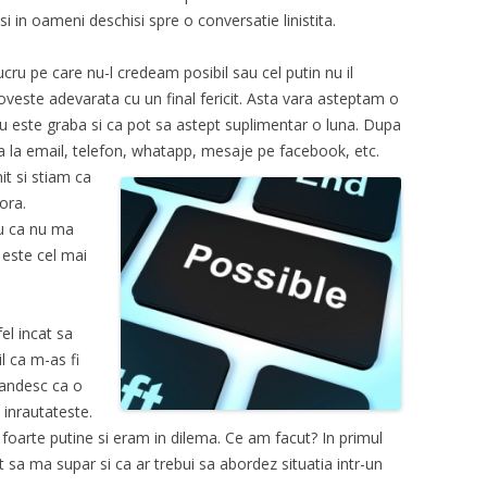
 si in oameni deschisi spre o conversatie linistita.
ucru pe care nu-l credeam posibil sau cel putin nu il
este adevarata cu un final fericit. Asta vara asteptam o
nu este graba si ca pot sa astept suplimentar o luna. Dupa
a la email, telefon, whatapp, mesaje pe facebook, etc.
it si stiam ca
ora.
u ca nu ma
 este cel mai
el incat sa
l ca m-as fi
gandesc ca o
 inrautateste.
foarte putine si eram in dilema. Ce am facut? In primul
sa ma supar si ca ar trebui sa abordez situatia intr-un