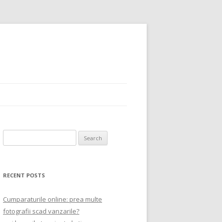
Search
for:
RECENT POSTS
Cumparaturile online: prea multe
fotografii scad vanzarile?