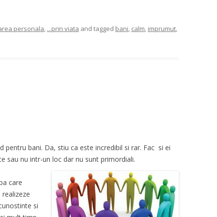
tarea personala
,
...prin viata
and tagged
bani
,
calm
,
imprumut
,
pentru bani. Da, stiu ca este incredibil si rar. Fac si ei
 sau nu intr-un loc dar nu sunt primordiali.
ipa care
 realizeze
cunostinte si