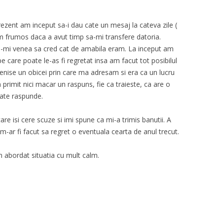
ezent am inceput sa-i dau cate un mesaj la cateva zile (
am frumos daca a avut timp sa-mi transfere datoria.
nu-mi venea sa cred cat de amabila eram. La inceput am
e care poate le-as fi regretat insa am facut tot posibilul
nise un obicei prin care ma adresam si era ca un lucru
 primit nici macar un raspuns, fie ca traieste, ca are o
ate raspunde.
e isi cere scuze si imi spune ca mi-a trimis banutii. A
l m-ar fi facut sa regret o eventuala cearta de anul trecut.
 abordat situatia cu mult calm.