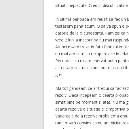
situatii neplacute. Cred in discutii calme
In ultima perioada am reusit sa fac un l
testasem pana acum. O sa va spun o pov
datorie de la o cunostinta. I-am zis ca 
vreo 2 luni a inceput sa nu mai raspund
Atunci
m-am trezit in fata faptului implin
nu mai am cum sa recuperez ce imi dat
Recunosc ca m-am enervat putin pentr
asteptam si atunci cand nu te astepti iti
greu.
Ma tot gandeam ce ar trebui sa fac astf
rezolv. Daca incepeam o cearta probabi
simtit bine pe moment si atat. Nu ma 
cearta rezolva o situatie ci dimpotriva o
Variantele de a rezolva probblema erau 
rand m-am convins ca nu are niciun rost 