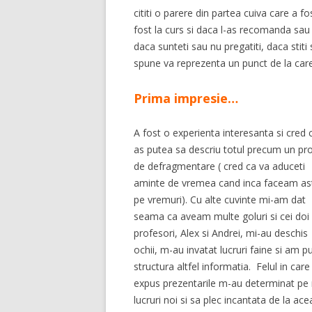
cititi o parere din partea cuiva care a f
fost la curs si daca l-as recomanda sau n
daca sunteti sau nu pregatiti, daca stiti
spune va reprezenta un punct de la care
Prima impresie…
A fost o experienta interesanta si cred 
as putea sa descriu totul precum un pr
de defragmentare ( cred ca va aduceti
aminte de vremea cand inca faceam as
pe vremuri). Cu alte cuvinte mi-am dat
seama ca aveam multe goluri si cei doi
profesori, Alex si Andrei, mi-au deschis
ochii, m-au invatat lucruri faine si am p
structura altfel informatia. Felul in care
expus prezentarile m-au determinat pe 
lucruri noi si sa plec incantata de la ac