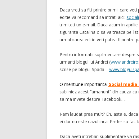
Daca vreti sa fiti printre primii care vet
editie va recomand sa intrati aici:
socia
trimiteti un e-mail. Daca acum in aprilie
siguranta Catalina o sa va treaca pe list
urmatoarea editie veti putea fi printre pa
Pentru informatii suplimentare despre 
urmariti blogul lui Andrei (
www.andreiro
scrise pe blogul Spada –
www.blogulspa
O mentiune importanta
:
Social media
subliniez acest “amanunt” din cauza ca 
sa ma invete despre Facebook…..
I-am laudat prea mult? Eh, asta e, daca
ei dar nu este cazul inca. Prefer sa fac l
Daca aveti intrebari suplimentare va ra