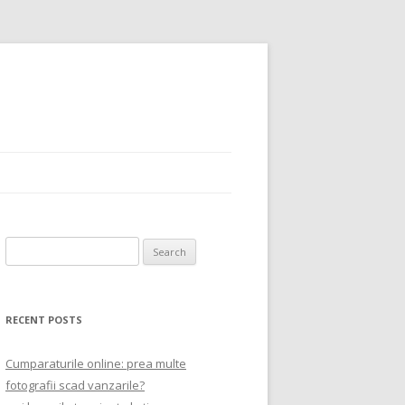
Search
for:
RECENT POSTS
Cumparaturile online: prea multe
fotografii scad vanzarile?