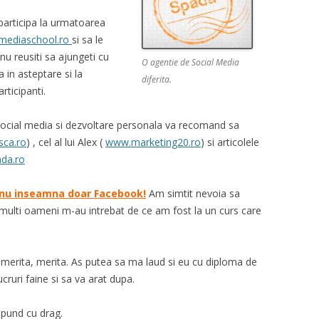
i participa la urmatoarea
lmediaschool.ro
si sa le
 nu reusiti sa ajungeti cu
O agentie de Social Media
a in asteptare si la
diferita.
rticipanti.
social media si dezvoltare personala va recomand sa
sca.ro
) , cel al lui Alex (
www.marketing20.ro
) si articolele
da.ro
 nu inseamna doar Facebook!
Am simtit nevoia sa
multi oameni m-au intrebat de ce am fost la un curs care
 merita, merita. As putea sa ma laud si eu cu diploma de
ucruri faine si sa va arat dupa.
spund cu drag.