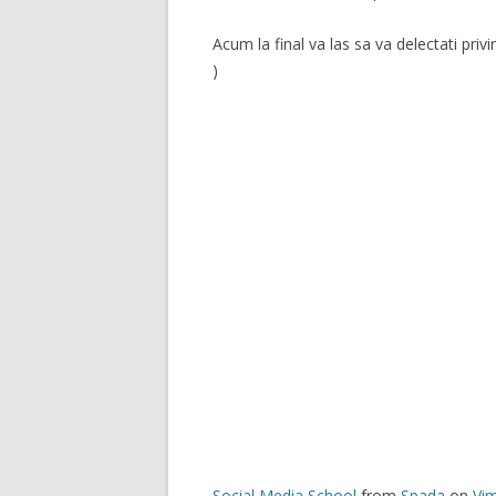
Acum la final va las sa va delectati priv
)
Social Media School
from
Spada
on
Vi