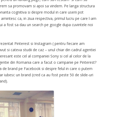
 vrem sa promovam si apoi sa vindem. Pe langa structura
sonanta cognitiva si despre modul in care userii pot
amintesc ca, in ziua respectiva, primul lucru pe care l-am
lui a fost sa dau un search pe google dupa cuvintele noi
rezentat Pinterest si Instagram ( pentru fiecare am
ut si cateva studii de caz – unul chiar din cadrul agentiei
resant este cel al companiei Sony si cel al celor de la
agentie din Romania care a facut o campanie pe Pinterest?
a de brand pe Facebook si despre felul in care o putem
ar iubesc un brand (cred ca au fost peste 50 de slide-uri
and).