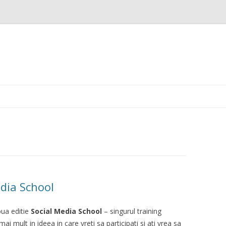
Skip
to
content
edia School
doua editie
Social Media School
– singurul training
ai mult in ideea in care vreti sa participati si ati vrea sa