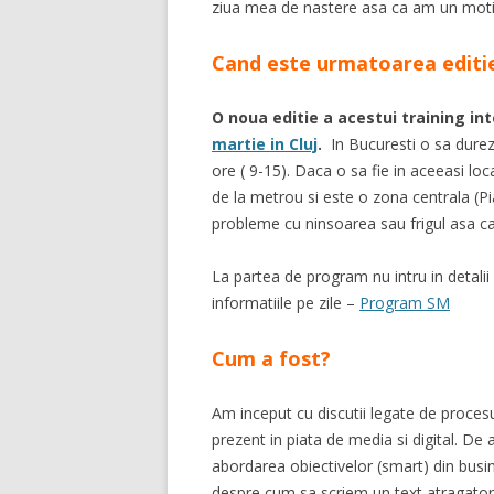
ziua mea de nastere asa ca am un motiv i
Cand este urmatoarea editie
O noua editie a acestui training int
martie in Cluj
.
In Bucuresti o sa dureze
ore ( 9-15). Daca o sa fie in aceeasi lo
de la metrou si este o zona centrala (Pia
probleme cu ninsoarea sau frigul asa ca
La partea de program nu intru in detalii i
informatiile pe zile –
Program SM
Cum a fost?
Am inceput cu discutii legate de proces
prezent in piata de media si digital. De
abordarea obiectivelor (smart) din busin
despre cum sa scriem un text atragator