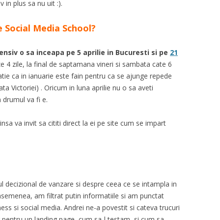
n plus sa nu uit :).
 Social Media School?
ensiv o sa inceapa pe 5 aprilie in Bucuresti si pe
21
 4 zile, la final de saptamana vineri si sambata cate 6
catie ca in ianuarie este fain pentru ca se ajunge repede
ta Victoriei) . Oricum in luna aprilie nu o sa aveti
 drumul va fi e.
nsa va invit sa cititi direct la ei pe site cum se impart
ul decizional de vanzare si despre ceea ce se intampla in
 asemenea, am filtrat putin informatiile si am punctat
ess si social media. Andrei ne-a povestit si cateva trucuri
 pentru un landing page, cum sa-l testam si cum sa