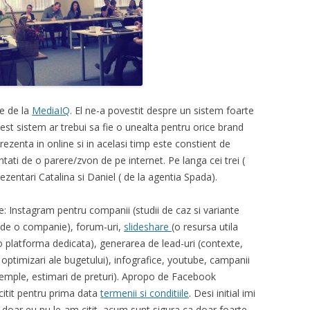
he de la
MediaIQ
. El ne-a povestit despre un sistem foarte
est sistem ar trebui sa fie o unealta pentru orice brand
ezenta in online si in acelasi timp este constient de
tati de o parere/zvon de pe internet. Pe langa cei trei (
rezentari Catalina si Daniel ( de la agentia Spada).
pre: Instagram pentru companii (studii de caz si variante
t de o companie), forum-uri,
slideshare
(o resursa utila
o platforma dedicata), generarea de lead-uri (contexte,
 optimizari ale bugetului), infografice, youtube, campanii
xemple, estimari de preturi). Apropo de Facebook
itit pentru prima data
termenii si conditiile
. Desi initial imi
doar eu nu le-am citit, acum sunt sigura ca doar foarte