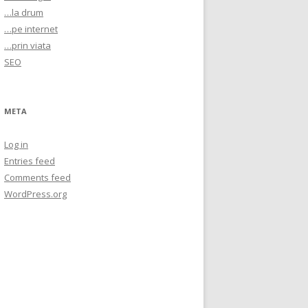
…la drum
…pe internet
…prin viata
SEO
META
Log in
Entries feed
Comments feed
WordPress.org