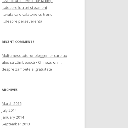
…si lucrurile terminate la timp
…despre lucruri si oameni
…viata ca o calatorie cu trenul
…despre perseverenta
RECENT COMMENTS
Mulţumesc tuturor bloggerilor care au
ales să zâmbească • Chinezu
on
…
despre zambete si gratuitate
ARCHIVES
March 2016
July 2014
January 2014
September 2013