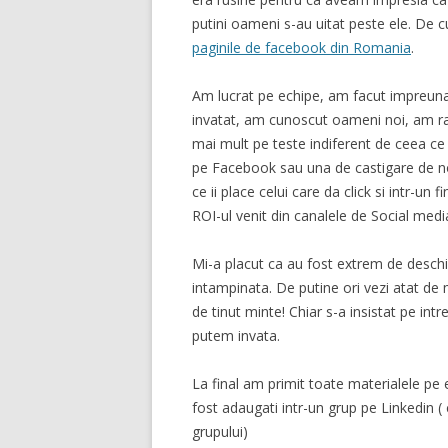
putini oameni s-au uitat peste ele. De 
paginile de facebook din Romania
.
Am lucrat pe echipe, am facut impreuna 
invatat, am cunoscut oameni noi, am ra
mai mult pe teste indiferent de ceea ce
pe Facebook sau una de castigare de no
ce ii place celui care da click si intr-u
ROI-ul venit din canalele de Social medi
Mi-a placut ca au fost extrem de deschi
intampinata. De putine ori vezi atat de 
de tinut minte! Chiar s-a insistat pe intr
putem invata.
La final am primit toate materialele pe e
fost adaugati intr-un grup pe Linkedin ( 
grupului)