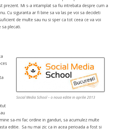
ost prezent. Mi s-a intamplat sa fiu intrebata despre cum a
u. Cu siguranta ar fi bine sa va las pe voi sa decideti
 suficient de multe sau nu si sper ca tot ceea ce va voi
 sa plecati.
ca
oces
ta
Social Media School – o noua editie in aprilie 2013
utut
 au
mine sa-mi fac ordine in ganduri, sa acumulez multe
easta editie. Sa nu mai zic ca in acea perioada a fost si