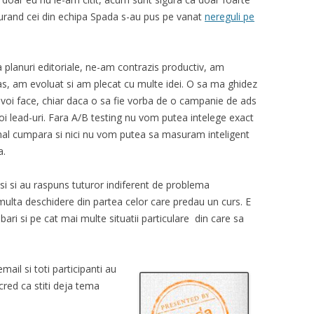
curand cei din echipa Spada s-au pus pe vanat
nereguli pe
planuri editoriale, ne-am contrazis productiv, am
s, am evoluat si am plecat cu multe idei. O sa ma ghidez
 voi face, chiar daca o sa fie vorba de o campanie de ads
i lead-uri. Fara A/B testing nu vom putea intelege exact
n final cumpara si nici nu vom putea sa masuram inteligent
a.
si si au raspuns tuturor indiferent de problema
multa deschidere din partea celor care predau un curs. E
ebari si pe cat mai multe situatii particulare din care sa
mail si toti participanti au
cred ca stiti deja tema