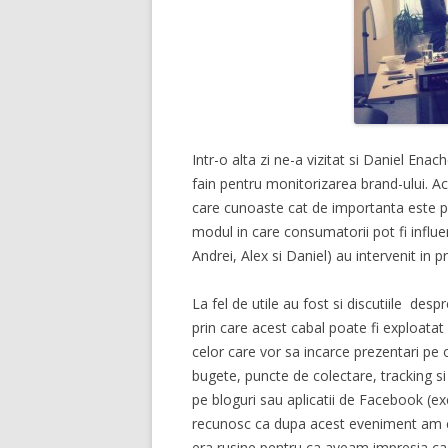
Intr-o alta zi ne-a vizitat si Daniel Enac
fain pentru monitorizarea brand-ului. Ac
care cunoaste cat de importanta este pr
modul in care consumatorii pot fi influen
Andrei, Alex si Daniel) au intervenit in p
La fel de utile au fost si discutiile des
prin care acest cabal poate fi exploata
celor care vor sa incarce prezentari pe 
bugete, puncte de colectare, tracking si
pe bloguri sau aplicatii de Facebook (e
recunosc ca dupa acest eveniment am c
era rusine pentru ca aveam impresia ca 