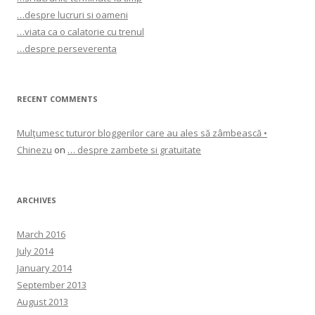
…despre lucruri si oameni
…viata ca o calatorie cu trenul
…despre perseverenta
RECENT COMMENTS
Mulţumesc tuturor bloggerilor care au ales să zâmbească •
Chinezu
on
… despre zambete si gratuitate
ARCHIVES
March 2016
July 2014
January 2014
September 2013
August 2013