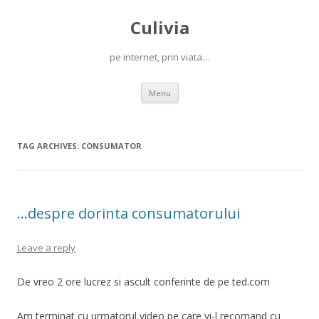
Culivia
pe internet, prin viata…
Skip
Menu
to
content
TAG ARCHIVES:
CONSUMATOR
…despre dorinta consumatorului
Leave a reply
De vreo 2 ore lucrez si ascult conferinte de pe ted.com
Am terminat cu urmatorul video pe care vi-l recomand cu