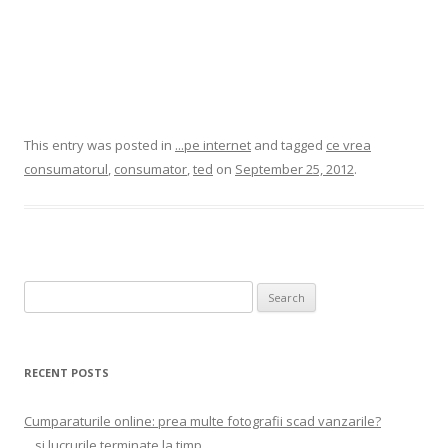
This entry was posted in
...pe internet
and tagged
ce vrea
consumatorul
,
consumator
,
ted
on
September 25, 2012
.
Search
for:
RECENT POSTS
Cumparaturile online: prea multe fotografii scad vanzarile?
…si lucrurile terminate la timp