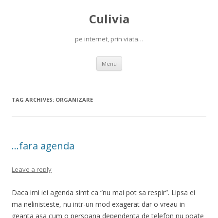
Culivia
pe internet, prin viata…
Skip
Menu
to
content
TAG ARCHIVES:
ORGANIZARE
…fara agenda
Leave a reply
Daca imi iei agenda simt ca “nu mai pot sa respir”. Lipsa ei
ma nelinisteste, nu intr-un mod exagerat dar o vreau in
geanta asa cum o persoana dependenta de telefon nu poate