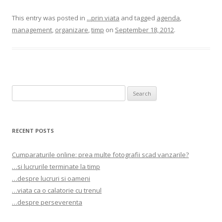
This entry was posted in
...prin viata
and tagged
agenda
,
management
,
organizare
,
timp
on
September 18, 2012
.
Search
for:
RECENT POSTS
Cumparaturile online: prea multe fotografii scad vanzarile?
…si lucrurile terminate la timp
…despre lucruri si oameni
…viata ca o calatorie cu trenul
…despre perseverenta