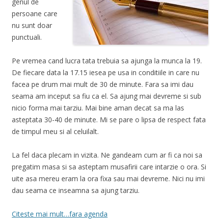
genul de
persoane care
nu sunt doar
punctuali.
Pe vremea cand lucra tata trebuia sa ajunga la munca la 19.
De fiecare data la 17.15 iesea pe usa in conditiile in care nu
facea pe drum mai mult de 30 de minute. Fara sa imi dau
seama am inceput sa fiu ca el. Sa ajung mai devreme si sub
nicio forma mai tarziu. Mai bine aman decat sa ma las
asteptata 30-40 de minute. Mi se pare o lipsa de respect fata
de timpul meu si al celuilalt.
La fel daca plecam in vizita. Ne gandeam cum ar fi ca noi sa
pregatim masa si sa asteptam musafirii care intarzie o ora. Si
uite asa mereu eram la ora fixa sau mai devreme. Nici nu imi
dau seama ce inseamna sa ajung tarziu.
Citeste mai mult…fara agenda